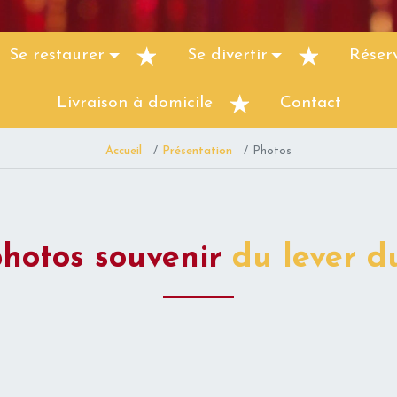
Se restaurer
Se divertir
Réser
Livraison à domicile
Contact
Accueil
Présentation
Photos
hotos souvenir
du lever du