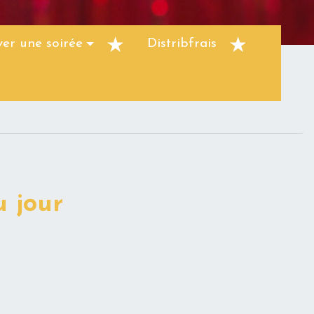
ver une soirée
Distribfrais
 jour